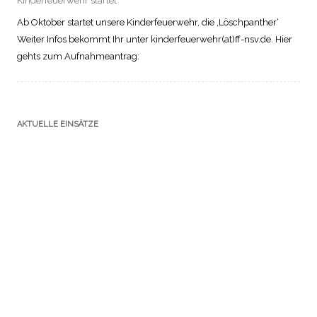
Kinderfeuerwehr startet
Ab Oktober startet unsere Kinderfeuerwehr, die ‚Löschpanther‘
Weiter Infos bekommt Ihr unter kinderfeuerwehr(at)ff-nsv.de. Hier
gehts zum Aufnahmeantrag:
AKTUELLE EINSÄTZE
Rauchentwicklung (Person in Gefahr)
30.06.2026
|
19:30 Uhr
Einsatzart: NSV - Beethovenstr.
Einsatzort: Brandeinsatz
Austritt Hydrauliköl
29.06.2026
|
20:13 Uhr
Einsatzart: NSV - Bahnhof
Einsatzort: Technische Hilfeleistung