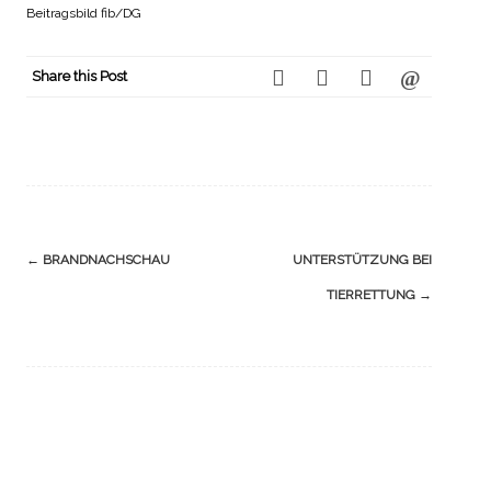
Beitragsbild fib/DG
Share this Post
Navigation
←
BRANDNACHSCHAU
UNTERSTÜTZUNG BEI
(Beiträge)
TIERRETTUNG
→