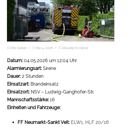
Otto Sieber
/
Mai 4, 2026
/
Aktuelle Einsätze
Datum:
04.05.2026 um 12:04 Uhr
Alarmierungsart:
Sirene
Dauer:
2 Stunden
Einsatzart:
Brandeinsatz
Einsatzort:
NSV – Ludwig-Ganghofer-Str.
Mannschaftsstärke:
16
Einheiten und Fahrzeuge:
FF Neumarkt-Sankt Veit:
ELW1
,
HLF 20/16