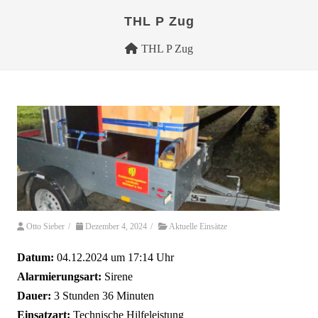
THL P Zug
THL P Zug
Otto Sieber
/
Dezember 4, 2024
/
Aktuelle Einsätze
Datum:
04.12.2024 um 17:14 Uhr
Alarmierungsart:
Sirene
Dauer:
3 Stunden 36 Minuten
Einsatzart:
Technische Hilfeleistung