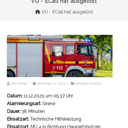
VU - ECall hat ausgelöst
VU - ECall hat ausgelöst
Otto Sieber
/
Dezember 11, 2025
/
Aktuelle Einsätze
Datum:
11.12.2025 um 05:37 Uhr
Alarmierungsart:
Sirene
Dauer:
38 Minuten
Einsatzart:
Technische Hilfeleistung
Einsatzort:
MÜ 4 in Richtung Haunertsholzen