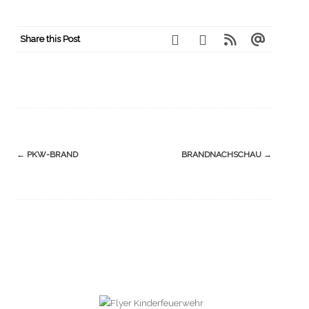
Share this Post
Navigation
←
PKW-BRAND
BRANDNACHSCHAU
→
(Beiträge)