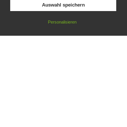
Auswahl speichern
Unsere Jugendbetreuer
Personalisieren
Aktivitäten
Elterninfo
Mitglied werden
Kinderfeuerwehr
Aktivitäten unserer Kinderfeuerwehr
Verein
Der Verein
Die Vorstandschaft
Chronik