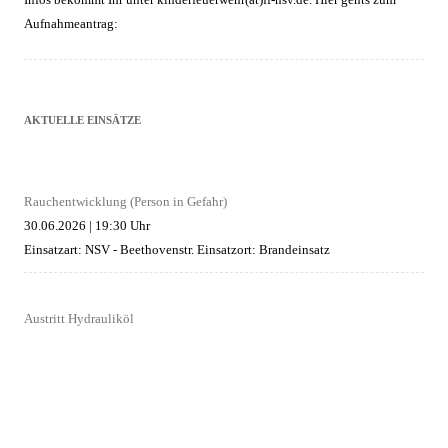
Aufnahmeantrag:
AKTUELLE EINSÄTZE
Rauchentwicklung (Person in Gefahr)
30.06.2026
|
19:30 Uhr
Einsatzart: NSV - Beethovenstr.
Einsatzort: Brandeinsatz
Austritt Hydrauliköl
29.06.2026
|
20:13 Uhr
Einsatzart: NSV - Bahnhof
Einsatzort: Technische Hilfeleistung
Brand Gebäude in Schönberg