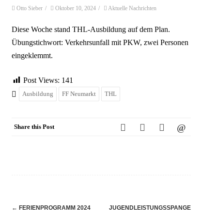
Otto Sieber
/
Oktober 10, 2024
/
Aktuelle Nachrichten
Diese Woche stand THL-Ausbildung auf dem Plan.
Übungstichwort: Verkehrsunfall mit PKW, zwei Personen
eingeklemmt.
Post Views:
141
Ausbildung
FF Neumarkt
THL
Share this Post
Navigation
←
FERIENPROGRAMM 2024
JUGENDLEISTUNGSSPANGE