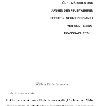
(Beiträge)
FÜR 13 MÄDCHEN UND
JUNGEN DER FEUERWEHREN
FEICHTEN, NEUMARKT-SANKT
VEIT UND TEISING-
FRASSBACH 2024
→
Kinderfeuerwehr startet
Ab Oktober startet unsere Kinderfeuerwehr, die ‚Löschpanther‘ Weiter
Infos bekommt Ihr unter kinderfeuerwehr(at)ff-nsv.de. Hier gehts zum