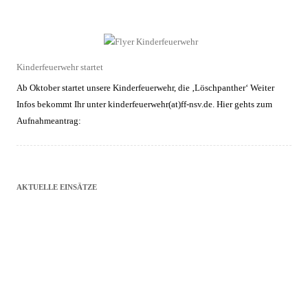
Kinderfeuerwehr startet
Ab Oktober startet unsere Kinderfeuerwehr, die ‚Löschpanther‘ Weiter
Infos bekommt Ihr unter kinderfeuerwehr(at)ff-nsv.de. Hier gehts zum
Aufnahmeantrag:
AKTUELLE EINSÄTZE
Rauchentwicklung (Person in Gefahr)
30.06.2026
|
19:30 Uhr
Einsatzart: NSV - Beethovenstr.
Einsatzort: Brandeinsatz