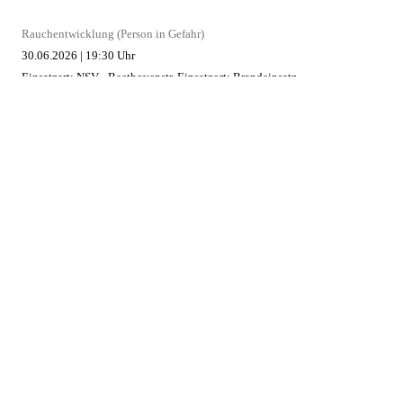
Rauchentwicklung (Person in Gefahr)
30.06.2026
|
19:30 Uhr
Einsatzart: NSV - Beethovenstr.
Einsatzort: Brandeinsatz
Austritt Hydrauliköl
29.06.2026
|
20:13 Uhr
Einsatzart: NSV - Bahnhof
Einsatzort: Technische Hilfeleistung
Brand Gebäude in Schönberg
13.05.2026
|
04:40 Uhr
Einsatzart: Schönberg
Einsatzort: Brandeinsatz
AKTUELLE TERMINE