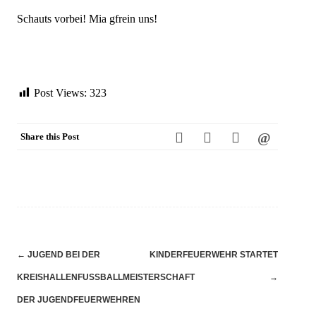
Schauts vorbei! Mia gfrein uns!
Post Views:
323
Share this Post
Navigation
←
JUGEND BEI DER
KINDERFEUERWEHR STARTET
(Beiträge)
KREISHALLENFUSSBALLMEISTERSCHAFT D
→
ER JUGENDFEUERWEHREN