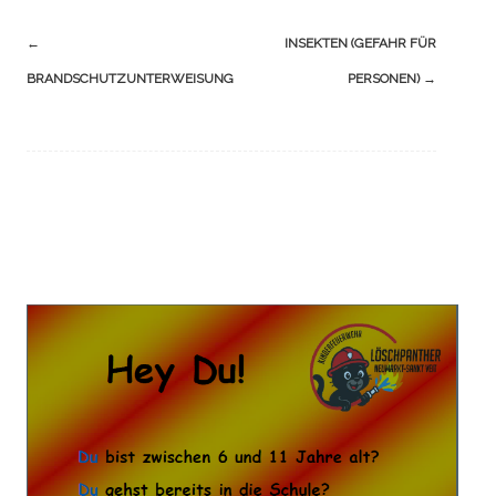
Navigation
←
INSEKTEN (GEFAHR FÜR
(Beiträge)
BRANDSCHUTZUNTERWEISUNG
PERSONEN)
→