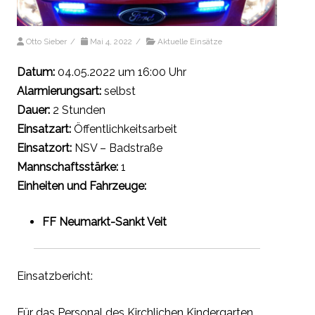
Otto Sieber
/
Mai 4, 2022
/
Aktuelle Einsätze
Datum:
04.05.2022 um 16:00 Uhr
Alarmierungsart:
selbst
Dauer:
2 Stunden
Einsatzart:
Öffentlichkeitsarbeit
Einsatzort:
NSV – Badstraße
Mannschaftsstärke:
1
Einheiten und Fahrzeuge:
FF Neumarkt-Sankt Veit
Einsatzbericht:
Für das Personal des Kirchlichen Kindergarten