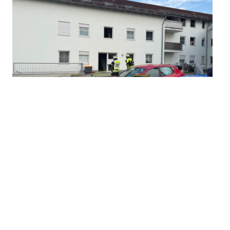
Rauchentwicklung (Person in Gefahr)
30.06.2026
|
19:30 Uhr
Einsatzart: NSV - Beethovenstr.
Einsatzort: Brandeinsatz