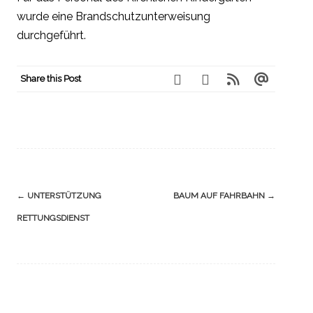
wurde eine Brandschutzunterweisung
durchgeführt.
Share this Post
Navigation
←
UNTERSTÜTZUNG
BAUM AUF FAHRBAHN
→
(Beiträge)
RETTUNGSDIENST