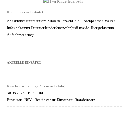
Kinderfeuerwehr startet
Ab Oktober startet unsere Kinderfeuerwehr, die ‚Löschpanther‘ Weiter
Infos bekommt Ihr unter kinderfeuerwehr(at)ff-nsv.de. Hier gehts zum
Aufnahmeantrag:
AKTUELLE EINSÄTZE
Rauchentwicklung (Person in Gefahr)
30.06.2026
|
19:30 Uhr
Einsatzart: NSV - Beethovenstr.
Einsatzort: Brandeinsatz
Austritt Hydrauliköl
29.06.2026
|
20:13 Uhr