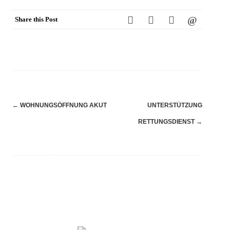
Share this Post
Navigation
←
WOHNUNGSÖFFNUNG AKUT
UNTERSTÜTZUNG
(Beiträge)
RETTUNGSDIENST
→