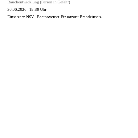
Rauchentwicklung (Person in Gefahr)
30.06.2026
|
19:30 Uhr
Einsatzart: NSV - Beethovenstr.
Einsatzort: Brandeinsatz
Austritt Hydrauliköl
29.06.2026
|
20:13 Uhr
Einsatzart: NSV - Bahnhof
Einsatzort: Technische Hilfeleistung
Brand Gebäude in Schönberg
13.05.2026
|
04:40 Uhr
Einsatzart: Schönberg
Einsatzort: Brandeinsatz
AKTUELLE TERMINE
Suchen