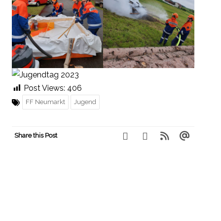
Post Views:
406
FF Neumarkt
Jugend
Share this Post
Navigation
←
SOMMERFEST 2023 AM
DIE FEUERWEHR – VOLL MEIN