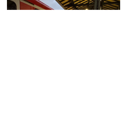
Austritt Hydrauliköl
29.06.2026
|
20:13 Uhr
Einsatzart: NSV - Bahnhof
Einsatzort: Technische Hilfeleistung