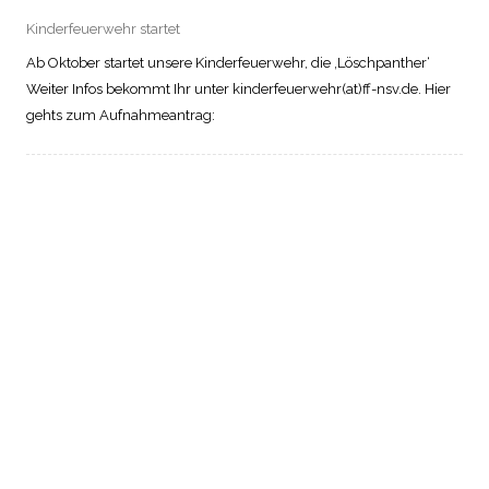
Kinderfeuerwehr startet
Ab Oktober startet unsere Kinderfeuerwehr, die ‚Löschpanther‘
Weiter Infos bekommt Ihr unter kinderfeuerwehr(at)ff-nsv.de. Hier
gehts zum Aufnahmeantrag:
AKTUELLE EINSÄTZE