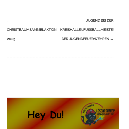
Navigation
←
JUGEND BEI DER
(Beiträge)
CHRISTBAUMSAMMELAKTION
KREISHALLENFUSSBALLMEISTERSCHAFT D
2025
ER JUGENDFEUERWEHREN
→