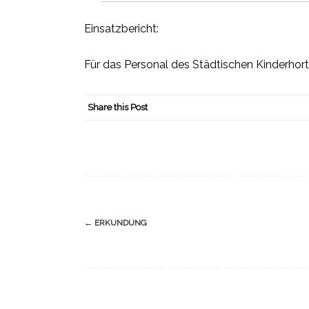
Einsatzbericht:
Für das Personal des Städtischen Kinderhor
Share this Post
Navigation
←
ERKUNDUNG
(Beiträge)