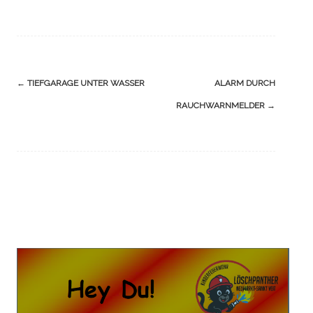
Navigation
←
TIEFGARAGE UNTER WASSER
ALARM DURCH
(Beiträge)
RAUCHWARNMELDER
→