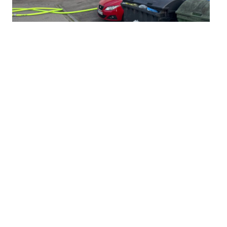
Rauchentwicklung (Person in Gefahr)
30.06.2026
|
19:30 Uhr
Einsatzart: NSV - Beethovenstr.
Einsatzort: Brandeinsatz