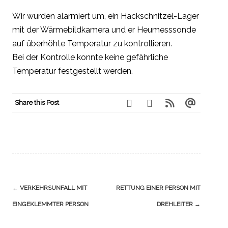
Wir wurden alarmiert um, ein Hackschnitzel-Lager
mit der Wärmebildkamera und er Heumesssonde
auf überhöhte Temperatur zu kontrollieren.
Bei der Kontrolle konnte keine gefährliche
Temperatur festgestellt werden.
Share this Post
Navigation
←
VERKEHRSUNFALL MIT
RETTUNG EINER PERSON MIT
(Beiträge)
EINGEKLEMMTER PERSON
DREHLEITER
→