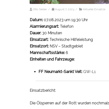
Otto Sieber
/
August 7, 2023
/
Aktuelle Einsätze
Datum:
07.08.2023 um 19:30 Uhr
Alarmierungsart:
Telefon
Dauer:
30 Minuten
Einsatzart:
Technische Hilfeleistung
Einsatzort:
NSV – Stadtgebiet
Mannschaftsstärke:
6
Einheiten und Fahrzeuge:
FF Neumarkt-Sankt Veit:
GW-L1
Einsatzbericht:
Die Ölsperren auf der Rott wurden nochmals k