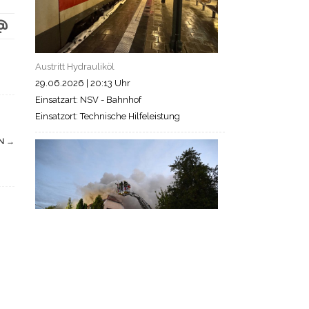
Austritt Hydrauliköl
29.06.2026
|
20:13 Uhr
Einsatzart: NSV - Bahnhof
Einsatzort: Technische Hilfeleistung
EN
→
Brand Gebäude in Schönberg
13.05.2026
|
04:40 Uhr
Einsatzart: Schönberg