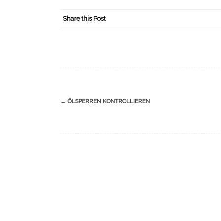
Share this Post
Navigation
←
ÖLSPERREN KONTROLLIEREN
(Beiträge)