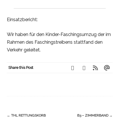
Einsatzbericht:
Wir haben für den Kinder-Faschingsumzug der im
Rahmen des Faschingstreibens stattfand den
Verkehr geleitet.
Share this Post
Navigation
←
THL RETTUNGSKORB
B3 – ZIMMERBAND
→
(Beiträge)