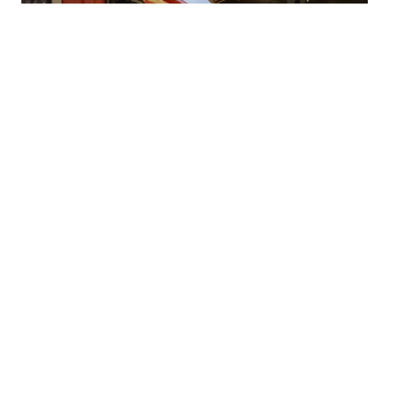
Austritt Hydrauliköl
29.06.2026
|
20:13 Uhr
Einsatzart: NSV - Bahnhof
Einsatzort: Technische Hilfeleistung