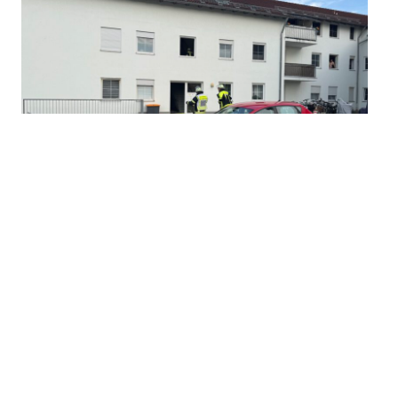
Rauchentwicklung (Person in Gefahr)
30.06.2026
|
19:30 Uhr
Einsatzart: NSV - Beethovenstr.
Einsatzort: Brandeinsatz