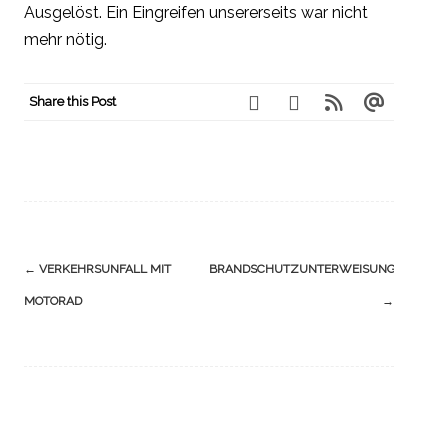
Ausgelöst. Ein Eingreifen unsererseits war nicht
mehr nötig.
Share this Post
Navigation
←
VERKEHRSUNFALL MIT
BRANDSCHUTZUNTERWEISUNG
(Beiträge)
MOTORAD
→