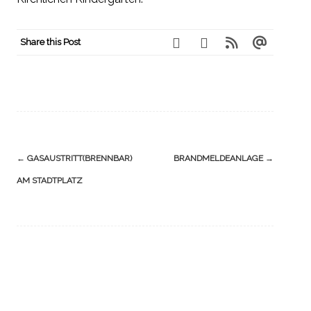
Share this Post
Navigation
←
GASAUSTRITT(BRENNBAR)
BRANDMELDEANLAGE
→
(Beiträge)
AM STADTPLATZ