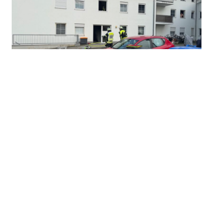
Rauchentwicklung (Person in Gefahr)
30.06.2026
|
19:30 Uhr
Einsatzart: NSV - Beethovenstr.
Einsatzort: Brandeinsatz