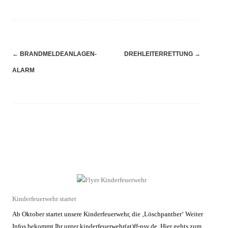
Navigation
←
BRANDMELDEANLAGEN-
DREHLEITERRETTUNG
→
(Beiträge)
ALARM
Kinderfeuerwehr startet
Ab Oktober startet unsere Kinderfeuerwehr, die ‚Löschpanther‘ Weiter
Infos bekommt Ihr unter kinderfeuerwehr(at)ff-nsv.de. Hier gehts zum